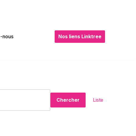
Nos liens Linktree
z-nous
Navigati
Chercher
Liste
de
vues
Évèneme