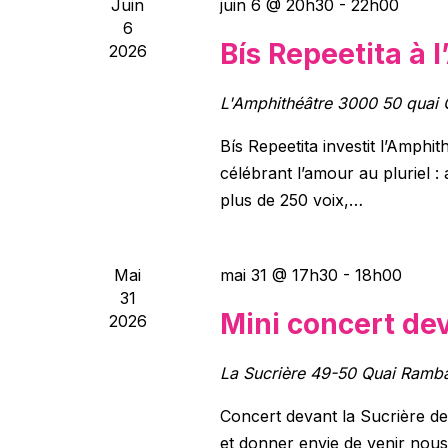
Juin
juin 6 @ 20h30
-
22h00
6
Bís Repeetita à 
2026
L'Amphithéâtre 3000
50 quai 
Bís Repeetita investit l’Amph
célébrant l’amour au pluriel : 
plus de 250 voix,…
Mai
mai 31 @ 17h30
-
18h00
31
Mini concert dev
2026
La Sucrière
49-50 Quai Ramba
Concert devant la Sucrière d
et donner envie de venir nous 