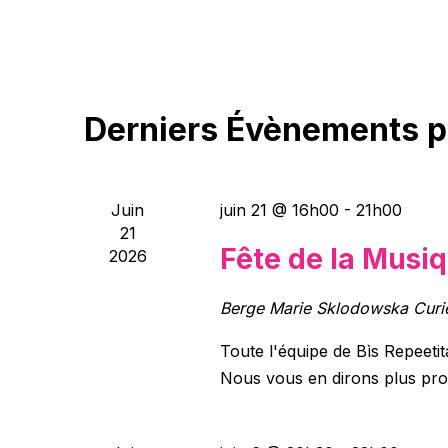
par
vues
une
mot-
Évènements
date.
clé.
Derniers Évènements 
Juin
juin 21 @ 16h00
-
21h00
21
Fête de la Musi
2026
Berge Marie Sklodowska Cur
Toute l'équipe de Bìs Repeeti
Nous vous en dirons plus pro